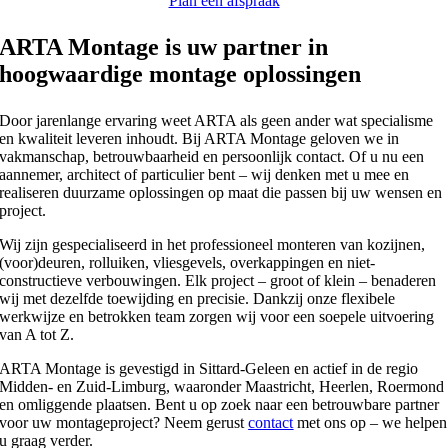
Plan een afspraak
ARTA Montage is uw
partner
in
hoogwaardige
montage oplossingen
Door jarenlange ervaring weet ARTA als geen ander wat specialisme
en kwaliteit leveren inhoudt. Bij ARTA Montage geloven we in
vakmanschap, betrouwbaarheid en persoonlijk contact. Of u nu een
aannemer, architect of particulier bent – wij denken met u mee en
realiseren duurzame oplossingen op maat die passen bij uw wensen en
project.
Wij zijn gespecialiseerd in het professioneel monteren van kozijnen,
(voor)deuren, rolluiken, vliesgevels, overkappingen en niet-
constructieve verbouwingen. Elk project – groot of klein – benaderen
wij met dezelfde toewijding en precisie. Dankzij onze flexibele
werkwijze en betrokken team zorgen wij voor een soepele uitvoering
van A tot Z.
ARTA Montage is gevestigd in Sittard-Geleen en actief in de regio
Midden- en Zuid-Limburg, waaronder Maastricht, Heerlen, Roermond
en omliggende plaatsen. Bent u op zoek naar een betrouwbare partner
voor uw montageproject? Neem gerust
contact
met ons op – we helpen
u graag verder.