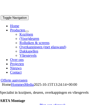
Toggle Navigation
Home
Producten
Kozijnen
(Voor)deuren
Rolluiken & screens
Overkappingen (met glaswand)
Dakkapellen
Vliesgevels
Over ons
Projecten
Nieuws
Contact
Offerte aanvragen
Home
HommesMedia
2025-10-15T13:24:14+00:00
S
pecialist
in k
ozijnen, d
euren, o
verkappingen en vliesgevels
ARTA Montage