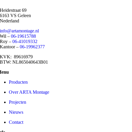
Heidestraat 69
6163 VS Geleen
Nederland
info@artamontage.nl
Wil –
06-19615788
Roy –
06-41019332
Kantoor –
06-19962377​
KVK: 89616979
BTW: NL865040643B01
Menu
Producten
Over ARTA Montage
Projecten
Nieuws
Contact